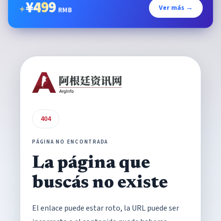
¥
499
Ver más →
✦
RMB
404
PÁGINA NO ENCONTRADA
La página que
buscás no existe
El enlace puede estar roto, la URL puede ser