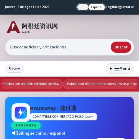
jueves, 6 de agosto de 2026
Login
Registrarse
中文
Español
Buscar
Menú
Oscuro
arias con revisión editorial previa.
Publicidad disponible: banners, notas patrocin
ProntoPay · 速付通
COMPATIBLE CON MERCADO PAGO
PREVENTA
🔊
Bilingüe chino / español