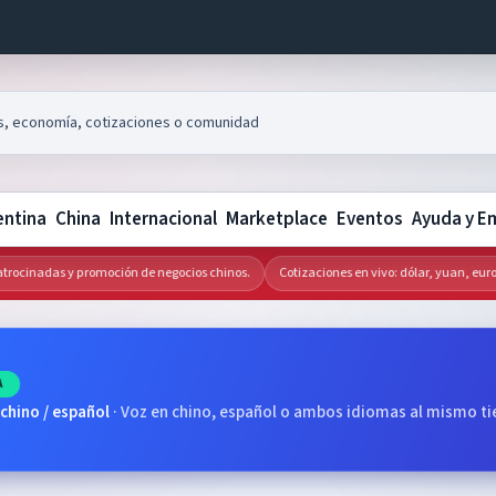
entina
China
Internacional
Marketplace
Eventos
Ayuda y E
cinadas y promoción de negocios chinos.
Cotizaciones en vivo: dólar, yuan, euro y 
A
 chino / español
·
Voz en chino, español o ambos idiomas al mismo t