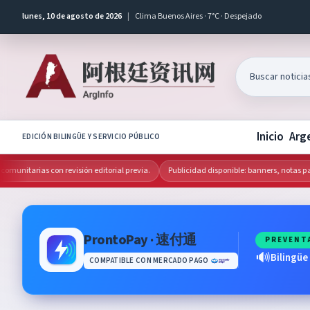
lunes, 10 de agosto de 2026
|
Clima Buenos Aires · 7°C · Despejado
Inicio
Arg
EDICIÓN BILINGÜE Y SERVICIO PÚBLICO
nitarias con revisión editorial previa.
Publicidad disponible: banners, notas patro
ProntoPay · 速付通
PREVENT
🔊
Bilingüe
COMPATIBLE CON MERCADO PAGO