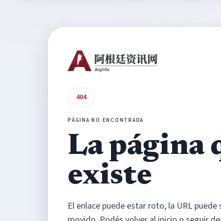
404
PÁGINA NO ENCONTRADA
La página 
existe
El enlace puede estar roto, la URL puede 
movido. Podés volver al inicio o seguir de