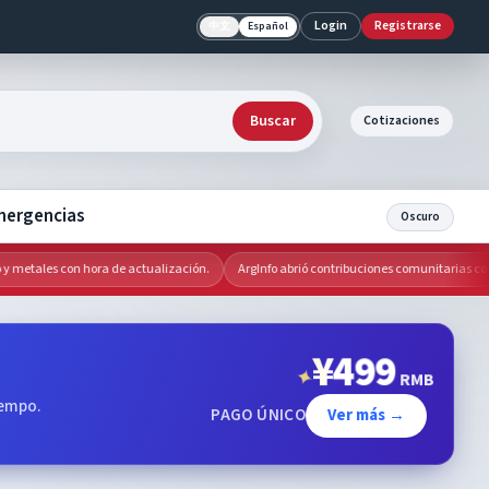
Login
Registrarse
中文
Español
Buscar
Cotizaciones
mergencias
Oscuro
metales con hora de actualización.
ArgInfo abrió contribuciones comunitarias con revi
¥
499
✦
RMB
iempo.
PAGO ÚNICO
Ver más →