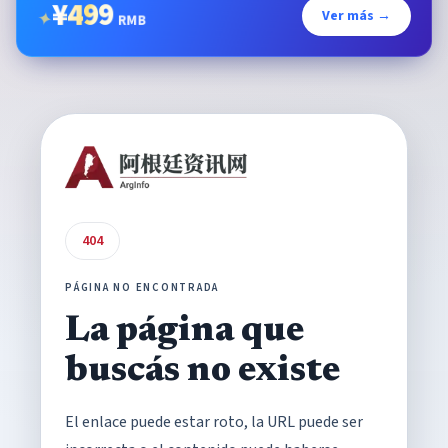
¥
499
Ver más →
✦
RMB
404
PÁGINA NO ENCONTRADA
La página que
buscás no existe
El enlace puede estar roto, la URL puede ser