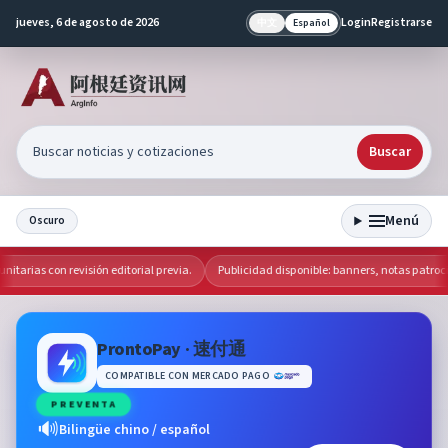
jueves, 6 de agosto de 2026
Login
Registrarse
中文
Español
Buscar
Menú
Oscuro
arias con revisión editorial previa.
Publicidad disponible: banners, notas patrocin
ProntoPay · 速付通
COMPATIBLE CON MERCADO PAGO
PREVENTA
🔊
Bilingüe chino / español