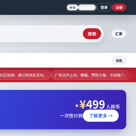
登录
注册
中文
Español
搜索
汇率
深色
开放社区投稿：通过审核后发布。
广告合作上线：横幅、赞助文章、华商推广。
实
¥
499
✦
人民币
一次性付款
了解更多 →