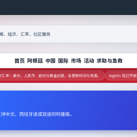
首页
阿根廷
中国
国际
市场
活动
求助与急救
汇率：美元、人民币、欧元与黄金白银，含更新时间与来源。
ArgInfo 现已
支持中文、西班牙语或双语同时播报。