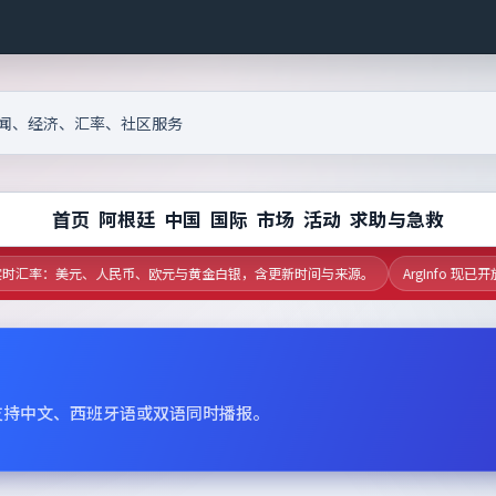
首页
阿根廷
中国
国际
市场
活动
求助与急救
汇率：美元、人民币、欧元与黄金白银，含更新时间与来源。
ArgInfo 现已
支持中文、西班牙语或双语同时播报。