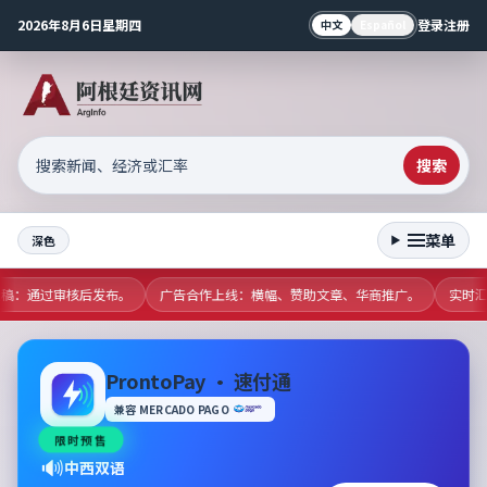
2026年8月6日星期四
登录
注册
中文
Español
搜索
菜单
深色
区投稿：通过审核后发布。
广告合作上线：横幅、赞助文章、华商推广。
实时汇
ProntoPay · 速付通
兼容 MERCADO PAGO
限时预售
🔊
中西双语