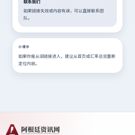
联系我们
如果链接失效或内容有误，可以直接联系团
队。
小提示
如果你是从旧链接进入，建议从首页或汇率总览重新
定位内容。