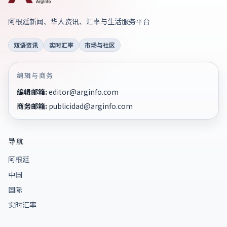
阿根廷新闻、华人资讯、汇率与生活服务平台
双语资讯
实时汇率
市场与社区
编辑与商务
编辑邮箱
:
editor@arginfo.com
商务邮箱
:
publicidad@arginfo.com
导航
阿根廷
中国
国际
实时汇率