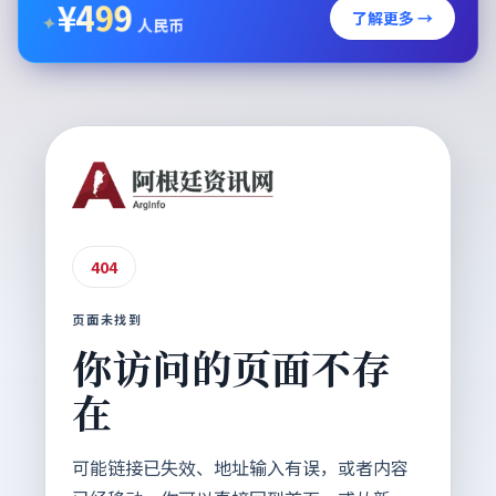
¥
499
了解更多 →
✦
人民币
404
页面未找到
你访问的页面不存
在
可能链接已失效、地址输入有误，或者内容