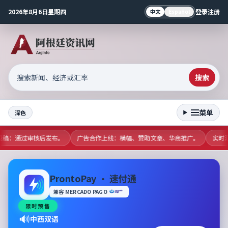
2026年8月6日星期四
登录
注册
中文
Español
搜索
菜单
深色
区投稿：通过审核后发布。
广告合作上线：横幅、赞助文章、华商推广。
实时汇
ProntoPay · 速付通
兼容 MERCADO PAGO
限时预售
🔊
中西双语