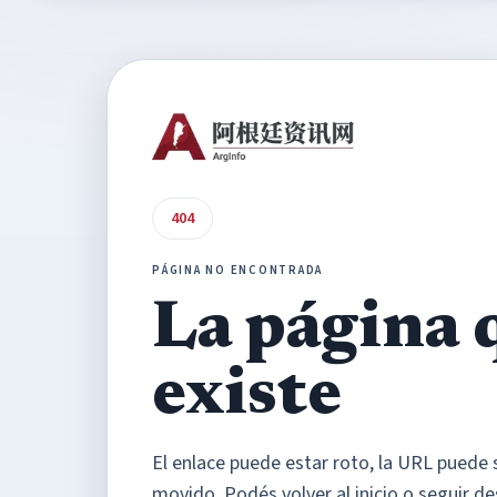
404
PÁGINA NO ENCONTRADA
La página 
existe
El enlace puede estar roto, la URL puede 
movido. Podés volver al inicio o seguir de