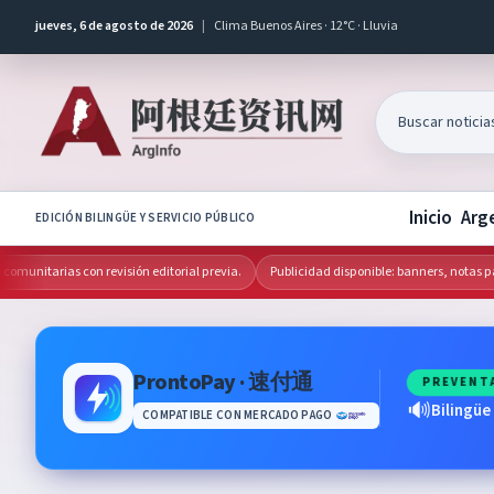
jueves, 6 de agosto de 2026
|
Clima Buenos Aires · 12°C · Lluvia
Inicio
Arg
EDICIÓN BILINGÜE Y SERVICIO PÚBLICO
unitarias con revisión editorial previa.
Publicidad disponible: banners, notas patr
ProntoPay · 速付通
PREVENT
🔊
Bilingüe
COMPATIBLE CON MERCADO PAGO