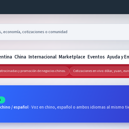
entina
China
Internacional
Marketplace
Eventos
Ayuda y E
ocinadas y promoción de negocios chinos.
Cotizaciones en vivo: dólar, yuan, euro y 
A
 chino / español
·
Voz en chino, español o ambos idiomas al mismo t