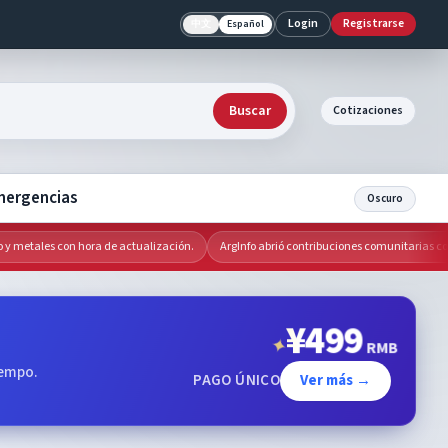
Login
Registrarse
中文
Español
Buscar
Cotizaciones
mergencias
Oscuro
metales con hora de actualización.
ArgInfo abrió contribuciones comunitarias con revi
¥
499
✦
RMB
iempo.
PAGO ÚNICO
Ver más →