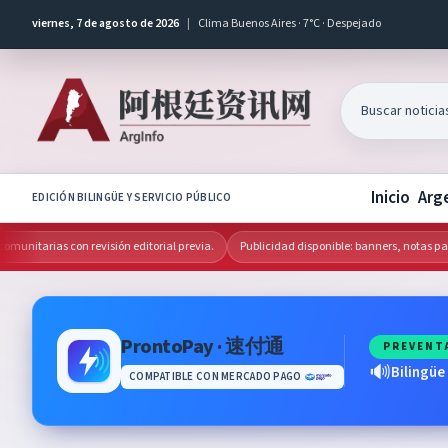
viernes, 7 de agosto de 2026
|
Clima Buenos Aires · 7°C · Despejado
Inicio
Arg
EDICIÓN BILINGÜE Y SERVICIO PÚBLICO
itarias con revisión editorial previa.
Publicidad disponible: banners, notas patroc
ProntoPay · 速付通
PREVENT
🔊
Bilingüe
COMPATIBLE CON MERCADO PAGO