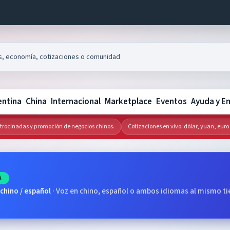
entina
China
Internacional
Marketplace
Eventos
Ayuda y E
inadas y promoción de negocios chinos.
Cotizaciones en vivo: dólar, yuan, euro y me
A
 chino / español
·
Voz en chino, español o ambos idiomas al mismo t