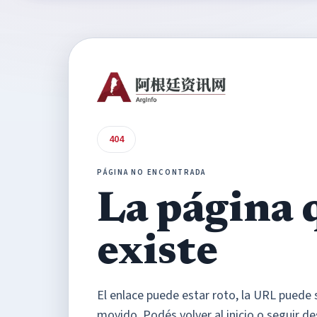
404
PÁGINA NO ENCONTRADA
La página 
existe
El enlace puede estar roto, la URL puede 
movido. Podés volver al inicio o seguir de