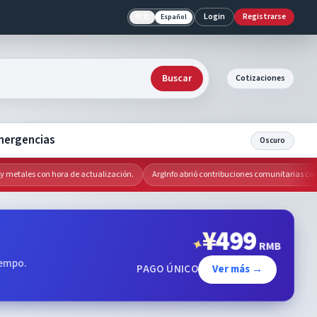
Login
Registrarse
中文
Español
Buscar
Cotizaciones
mergencias
Oscuro
tales con hora de actualización.
ArgInfo abrió contribuciones comunitarias con revis
¥
499
✦
RMB
iempo.
PAGO ÚNICO
Ver más →