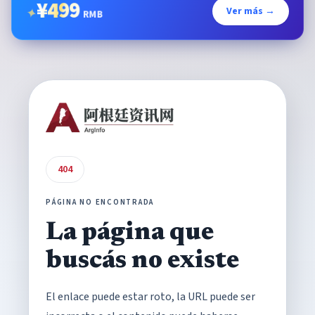
¥
499
Ver más →
✦
RMB
404
PÁGINA NO ENCONTRADA
La página que
buscás no existe
El enlace puede estar roto, la URL puede ser