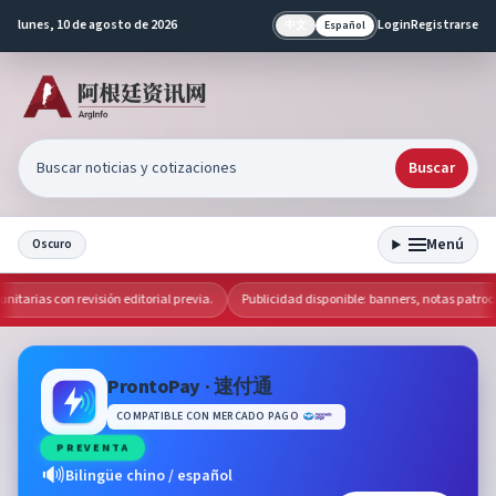
lunes, 10 de agosto de 2026
Login
Registrarse
中文
Español
Buscar
Menú
Oscuro
tarias con revisión editorial previa.
Publicidad disponible: banners, notas patrocin
ProntoPay · 速付通
COMPATIBLE CON MERCADO PAGO
PREVENTA
🔊
Bilingüe chino / español