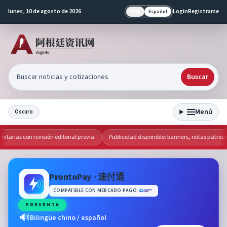
lunes, 10 de agosto de 2026
Login
Registrarse
中文
Español
Buscar
Menú
Oscuro
arias con revisión editorial previa.
Publicidad disponible: banners, notas patrocin
ProntoPay · 速付通
COMPATIBLE CON MERCADO PAGO
PREVENTA
🔊
Bilingüe chino / español