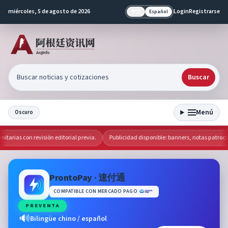
miércoles, 5 de agosto de 2026
Login
Registrarse
中文
Español
Buscar
Menú
Oscuro
arias con revisión editorial previa.
Publicidad disponible: banners, notas patrocin
ProntoPay · 速付通
COMPATIBLE CON MERCADO PAGO
PREVENTA
🔊
Bilingüe chino / español