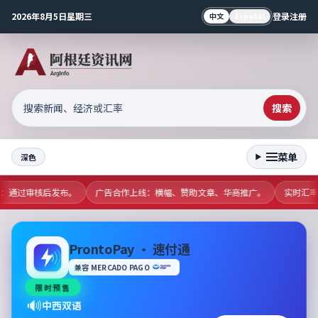
2026年8月5日星期三
登录
注册
中文
Español
搜索
菜单
深色
稿：通过审核后发布。
广告合作上线：横幅、赞助文章、华商推广。
实时汇率
ProntoPay · 速付通
兼容 MERCADO PAGO
限时预售
🔊
中西双语