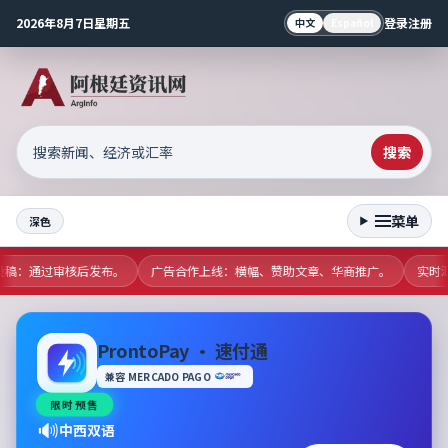
2026年8月7日星期五
登录
注册
中文
Español
搜索
菜单
深色
区投稿：通过审核后发布。
广告合作上线：横幅、赞助文章、华商推广。
实时汇
ProntoPay · 速付通
兼容 MERCADO PAGO
限时预售
🔊
中西双语