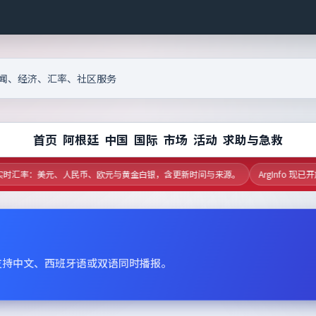
首页
阿根廷
中国
国际
市场
活动
求助与急救
时汇率：美元、人民币、欧元与黄金白银，含更新时间与来源。
ArgInfo 现
支持中文、西班牙语或双语同时播报。