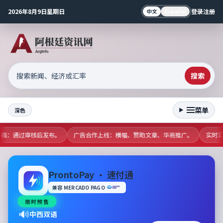
2026年8月9日星期日
登录
注册
中文
Español
搜索
菜单
深色
区投稿：通过审核后发布。
广告合作上线：横幅、赞助文章、华商推广。
实时汇
ProntoPay · 速付通
兼容 MERCADO PAGO
限时预售
🔊
中西双语